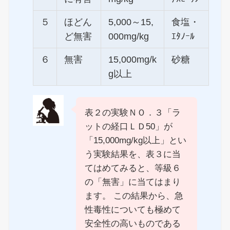
５
ほどん
5,000～15,
食塩・
ど無害
000mg/kg
ｴﾀﾉｰﾙ
６
無害
15,000mg/k
砂糖
g以上
表２の実験ＮＯ．３「ラ
ットの経口ＬＤ50」が
「15,000mg/kg以上」とい
う実験結果を、表３に当
てはめてみると、等級６
の「無害」に当てはまり
ます。 この結果から、急
性毒性についても極めて
安全性の高いものである