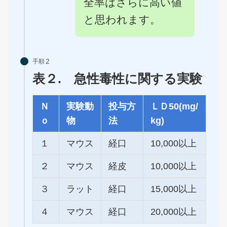
全率はさらに高い値
と思われます。
手順
表２. 急性毒性に関する実験
Ｎ
実験動
投与方
ＬＤ50(mg/
ｏ
物
法
kg)
１
マウス
経口
10,000以上
２
マウス
経皮
10,000以上
３
ラット
経口
15,000以上
４
マウス
経口
20,000以上