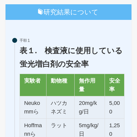
研究結果について
手順
表１. 検査液に使用している
蛍光増白剤の安全率
実験者
動物種
無作用
安全
量
率
Neuko
ハツカ
20mg/k
5,00
mmら
ネズミ
g/日
0
Hoffma
ラット
5mg/kg/
1,25
nnら
日
0