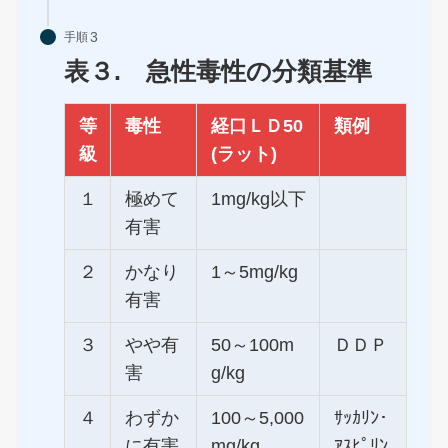
手順
表３. 急性毒性の分類基準
等
毒性
経口ＬＤ50
類例
級
(ラット)
１
極めて
1mg/kg以下
有害
２
かなり
1～5mg/kg
有害
３
やや有
50～100m
ＤＤＰ
害
g/kg
４
わずか
100～5,000
ｻｯｶﾘﾝ･
に有害
mg/kg
ｱｽﾋﾟﾘﾝ