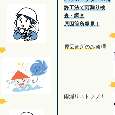
許工法で雨漏り検
査・調査
原因箇所発見！
原因箇所のみ
修理
雨漏りストップ！